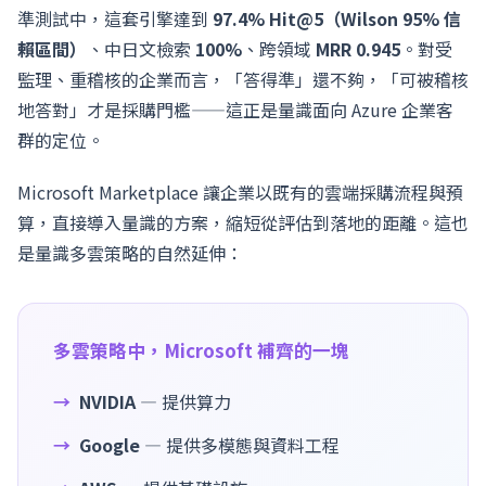
準測試中，這套引擎達到
97.4% Hit@5（Wilson 95% 信
賴區間）
、中日文檢索
100%
、跨領域
MRR 0.945
。對受
監理、重稽核的企業而言，「答得準」還不夠，「可被稽核
地答對」才是採購門檻——這正是量識面向 Azure 企業客
群的定位。
Microsoft Marketplace 讓企業以既有的雲端採購流程與預
算，直接導入量識的方案，縮短從評估到落地的距離。這也
是量識多雲策略的自然延伸：
多雲策略中，Microsoft 補齊的一塊
NVIDIA
— 提供算力
Google
— 提供多模態與資料工程