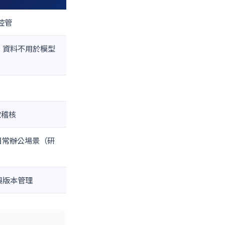
控管
urbo，資料不用於模型
取稽核
工日常辦公場景（研
作與版本管理