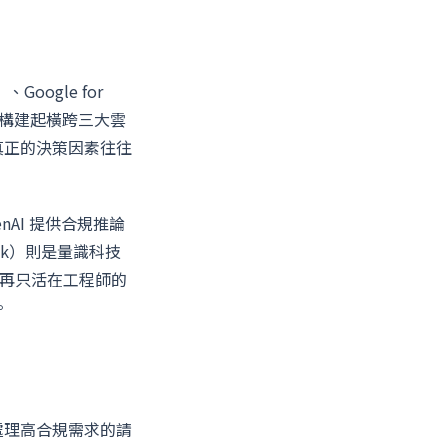
Google for
設施），構建起橫跨三大雲
—真正的決策因素往往
penAI 提供合規推論
tlook）則是量識科技
 不再只活在工程師的
。
，用於處理高合規需求的請