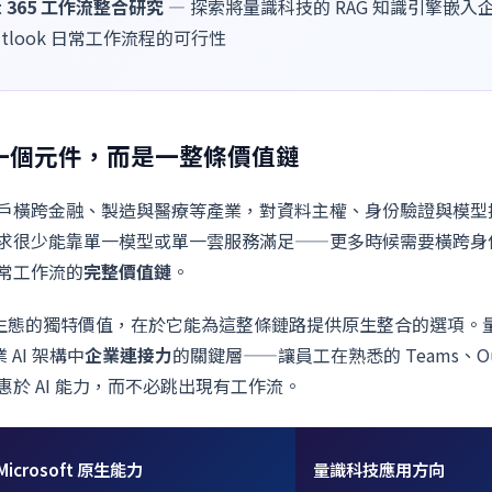
ft 365 工作流整合研究
— 探索將量識科技的 RAG 知識引擎嵌入企業 
 Outlook 日常工作流程的可行性
不是一個元件，而是一整條價值鏈
戶橫跨金融、製造與醫療等產業，對資料主權、身份驗證與模型
求很少能靠單一模型或單一雲服務滿足——更多時候需要橫跨身
常工作流的
完整價值鏈
。
 智慧雲生態的獨特價值，在於它能為這整條鏈路提供原生整合的選項
業 AI 架構中
企業連接力
的關鍵層——讓員工在熟悉的 Teams、Out
於 AI 能力，而不必跳出現有工作流。
Microsoft 原生能力
量識科技應用方向