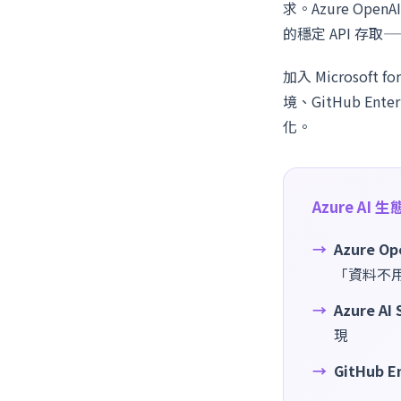
求。Azure Op
的穩定 API 
加入 Microsoft 
境、GitHub Ent
化。
Azure AI
Azure Op
「資料不
Azure AI 
現
GitHub E