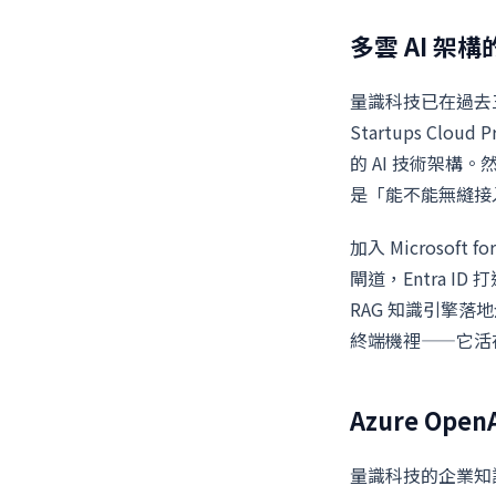
多雲 AI 
量識科技已在過去三個月
Startups Cl
的 AI 技術架構
是「能不能無縫接入我
加入 Microsoft
閘道，Entra ID 
RAG 知識引擎落地
終端機裡——它活在每
Azure Op
量識科技的企業知識 A